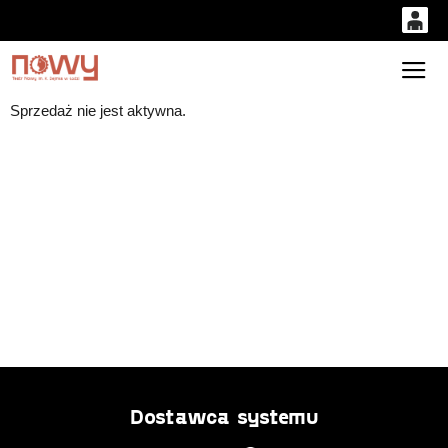
0
'
0,00
Gł
Sprzedaż nie jest aktywna.
PLN
14
53
Dostawca systemu