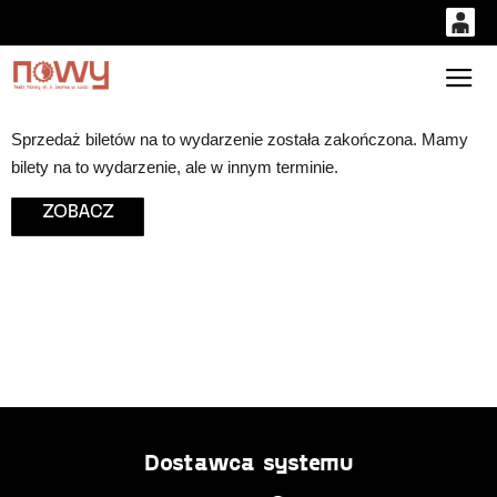
0
'
0,00
Gł
PLN
Sprzedaż biletów na to wydarzenie została zakończona. Mamy
bilety na to wydarzenie, ale w innym terminie.
14
52
ZOBACZ
Dostawca systemu