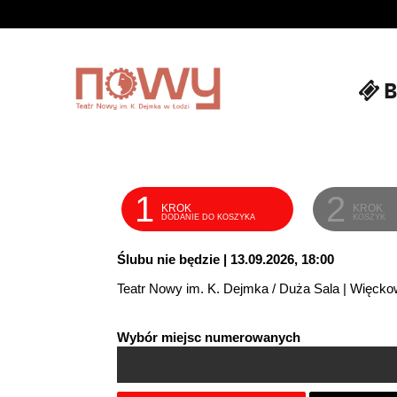
B
'
1
2
KROK
KROK
DODANIE DO KOSZYKA
KOSZYK
Ślubu nie będzie | 13.09.2026, 18:00
Teatr Nowy im. K. Dejmka / Duża Sala | Więcko
Wybór miejsc numerowanych