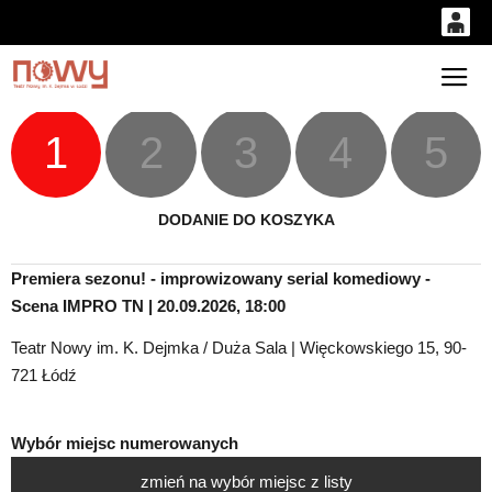
0
'
0,00
Gł
PLN
1
2
3
4
5
14
53
DODANIE DO KOSZYKA
Premiera sezonu! - improwizowany serial komediowy -
Scena IMPRO TN | 20.09.2026, 18:00
Teatr Nowy im. K. Dejmka / Duża Sala | Więckowskiego 15, 90-
721 Łódź
Wybór miejsc numerowanych
zmień na wybór miejsc z listy