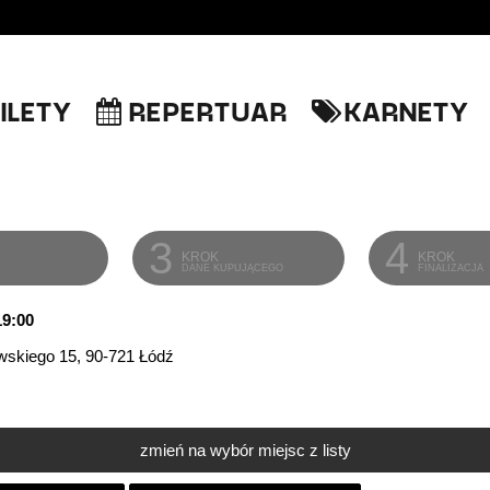
ILETY
REPERTUAR
KARNETY
3
4
KROK
KROK
DANE KUPUJĄCEGO
FINALIZACJA
19:00
wskiego 15, 90-721 Łódź
zmień na wybór miejsc z listy