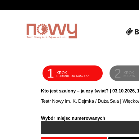
B
'
1
2
KROK
KROK
DODANIE DO KOSZYKA
KOSZYK
Kto jest szalony – ja czy świat? | 03.10.2026, 
Teatr Nowy im. K. Dejmka / Duża Sala | Więcko
Wybór miejsc numerowanych