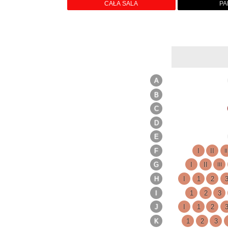
CAŁA SALA
PA