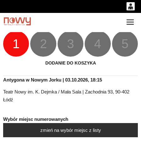
0
'
0,00
Gł
PLN
1
2
3
4
5
14
52
DODANIE DO KOSZYKA
Antygona w Nowym Jorku | 03.10.2026, 18:15
Teatr Nowy im. K. Dejmka / Mała Sala | Zachodnia 93, 90-402
Łódź
Wybór miejsc numerowanych
zmień na wybór miejsc z listy