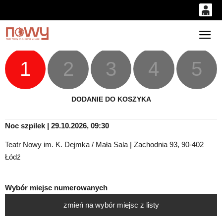
0
'
0,00
Gł
PLN
1
2
3
4
5
14
53
DODANIE DO KOSZYKA
Noc szpilek | 29.10.2026, 09:30
Teatr Nowy im. K. Dejmka / Mała Sala | Zachodnia 93, 90-402
Łódź
Wybór miejsc numerowanych
zmień na wybór miejsc z listy