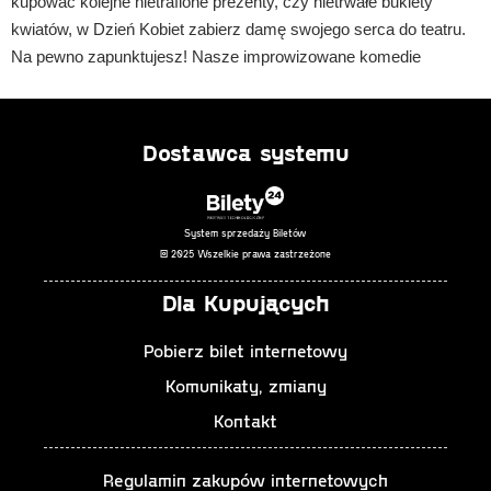
kupować kolejne nietrafione prezenty, czy nietrwałe bukiety
kwiatów, w Dzień Kobiet zabierz damę swojego serca do teatru.
Na pewno zapunktujesz! Nasze improwizowane komedie
gwarantują śmiech do rozpuku. Pomożemy Ci zmiękczyć nawet
najtwardszą delikwentkę i rozjaśnić najbardziej pochmurny
nastrój. Dynamiczne i zaskakujące, swobodne i łamiące
Dostawca systemu
stereotypy teatralne improwizacje, to idealny pomysł na wieczór.
Przyjdźcie i pośmiejcie się razem ze Sceną Impro Teatru
Nowego.
System sprzedaży Biletów
© 2025 Wszelkie prawa zastrzeżone
Czas trwania spektaklu: min. 1 godzina i 30 minut bez przerwy
Dla Kupujących
Występują:
Pobierz bilet internetowy
Jolanta Jackowska
Komunikaty, zmiany
Michał Kruk
Konrad Michalak
Kontakt
Adam Mortas
Regulamin zakupów internetowych