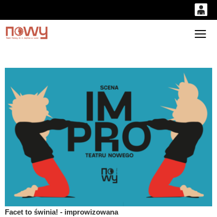
0
'
0,00
Gł
PLN
14
53
Facet to świnia! - improwizowana