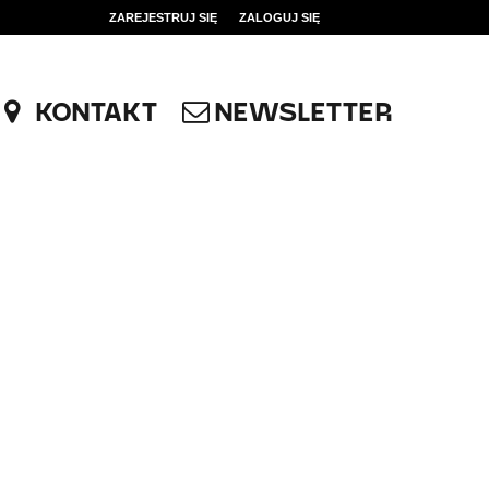
ZAREJESTRUJ SIĘ
ZALOGUJ SIĘ
0
0,00
KONTAKT
NEWSLETTER
PLN
14
53