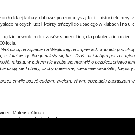
 łódzkiej kultury klubowej przełomu tysiącleci – historii efemeryczn
tysiące młodych ludzi, którzy tańczyli do upadłego w klubach i na ul
kl będzie powrotem do czasów studenckich; dla pokolenia ich dzieci 
00-lecia.
e Wolności, na squacie na Węglowej, na imprezach w tunelu pod ulic
, że tutaj wszystkiego należy się bać. Dziś chciałabym poczuć tętn
odność, miasta, w którym nie trzeba się martwić o bezpieczeństwo inn
ie czują się kobiety, osoby queerowe, nieśmiałe nastolatki, kiepscy ta
ło przez chwilę pożyć cudzym życiem. W tym spektaklu zapraszam w
 | video: Mateusz Atman
 na żywo: Łukasz Jędrzejczak