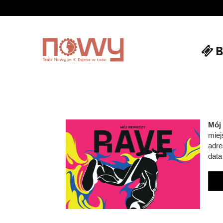
B
'
Mój 
miej
adre
data