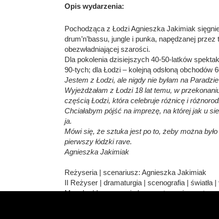
Opis wydarzenia:
Pochodząca z Łodzi Agnieszka Jakimiak sięgnie do
drum’n’bassu, jungle i punka, napędzanej przez 
obezwładniającej szarości.
Dla pokolenia dzisiejszych 40-50-latków spekta
90-tych; dla Łodzi – kolejną odsłoną obchodów 6
Jestem z Łodzi, ale nigdy nie byłam na Paradzi
Wyjeżdżałam z Łodzi 18 lat temu, w przekonaniu
częścią Łodzi, która celebruje różnicę i różnor
Chciałabym pójść na imprezę, na której jak u sieb
ja.
Mówi się, że sztuka jest po to, żeby można by
pierwszy łódzki rave.
Agnieszka Jakimiak
Reżyseria | scenariusz: Agnieszka Jakimiak
II Reżyser | dramaturgia | scenografia | światła
Muzyka | kompozycja | przygotowanie występu
Choreografia: Oskar Malinowski
Kostiumy: Nina Sakowska