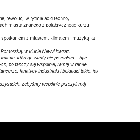
ej rewolucji w rytmie acid techno,
icach miasta znanego z pofabrycznego kurzu i
– spotkaniem z miastem, klimatem i muzyką lat
ą Pomorską, w klubie New Alcatraz.
o miasta, którego wtedy nie poznałam – być
ych, bo tańczy się wspólnie, ramię w ramię.
ncerze, fanatycy industrialu i boidudki takie, jak
szystkich, żebyśmy wspólnie przeżyli mój