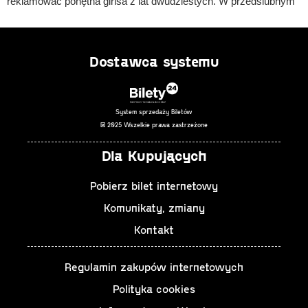
reklamować ponętna girlsa z lat dwudziestych. W przedślubnym
szaleństwie nikt nie podziela jednak jego entuzjazmu, bo wielka
uroczystość zdaje się wisieć na włosku. Jakby problemów było
mało, Thimothy niespodziewanie otrzymuje cios w głowę i
Dostawca systemu
zaczyna widzieć niemożliwe. Zaskakujące zwroty akcji,
przezabawne sytuacje, nasycone angielskim humorem dialogi, a
wszystko przeplatane doskonałymi aranżacjami nieśmiertelnych
System sprzedaży Biletów
przebojów z lat 20. i 30.
© 2025 Wszelkie prawa zastrzeżone
Dla Kupujących
Autor: Ray Cooney & John Chapman
Przekład: Elżbieta Woźniak
Pobierz bilet internetowy
Reżyseria: Paweł Pitera
Komunikaty, zmiany
Scenografia: Rafał Waltenberger
Kostiumy: Olga Balcerzak
Kontakt
Choreografia: Edyta Wasłowska
Konsultant muzyczny: Maria Waśkiewicz
Regulamin zakupów internetowych
Opracowanie muzyczne i aranżacje utworów: Wiesław Wysocki
Polityka cookies
Asystentka reżysera / inspicjentka: Hanna Molenda