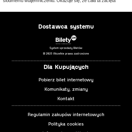
siódmemu wtajemniczeniu. Okazuje się, że cała ta zacięta
rywalizacja była czymś zupełnie innym, niż się wydawało…
To opowieść pełna humoru, energii i nostalgii, ale też refleksji o
Dostawca systemu
momencie, w którym kończy się dzieciństwo. Każdy z nas miał
taki dzień – ostatnią wielką zabawę, po której bańka beztroski
pęka na zawsze.
System sprzedaży Biletów
© 2025 Wszelkie prawa zastrzeżone
Autor: Edmund Niziurski
Dla Kupujących
Reżyseria: Katarzyna Dudzic-Grabińska
Pobierz bilet internetowy
Premiera: 24 kwietnia 2026, Duża Scena
Komunikaty, zmiany
Występują:
Kontakt
Maciej Bisiorek
Monika Buchowiec
Regulamin zakupów internetowych
Łukasz Gosławski
Polityka cookies
Gracjan Kielar