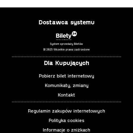
spędzenie teatralnego wieczoru we dwoje. Nie stawiajcie oporu i
przyjdźcie do teatru!
Dostawca systemu
Autor: Michele Riml
Przekład: Hanna Szczerkowska
Reżyseria: Paweł Pitera
System sprzedaży Biletów
Scenografia: Allan Starski
© 2025 Wszelkie prawa zastrzeżone
Kostiumy: Wiesława Starska
Dla Kupujących
Choreografia: Edyta Wasłowska
Opracowanie muzyczne: Maria Waśkiewicz
Pobierz bilet internetowy
Inspicjentka: Hanna Molenda
Komunikaty, zmiany
Premiera: 15 grudnia 2018 roku, Mała Scena
Kontakt
Występują:
Regulamin zakupów internetowych
Maria Gładkowska (Alice Lane)
Polityka cookies
Wojciech Wysocki (Henry Lane)
Informacje o zniżkach