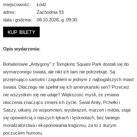
miejscowość:
Łódź
adres:
Zachodnia 93
data i godzina:
08.10.2026, g. 09:30
KUP BILETY
Opis wydarzenia:
Bohaterowie „Antygony” z Tompkins Square Park dostali się do
wymarzonego świata, ale nikt ich tam nie potrzebuje. Są
przejmująco samotni i zagubieni w jednym z najbogatszych miast
świata. Dlaczego nie spełnił się ich amerykański sen? Przecież
nie wszystkim się nie udaje? Większość myśli, że zmiana
otoczenia znacząco zmieni ich życie. Świat Anity, Pchełki i
Saszy, utkany ze wspomnień, wyobrażeń, marzeń i mitów, staje
się opowieścią o naszych lękach i tęsknotach, bez taniego
moralizatorstwa i eksponowania tragizmu, za to z dużym
poczuciem humoru.