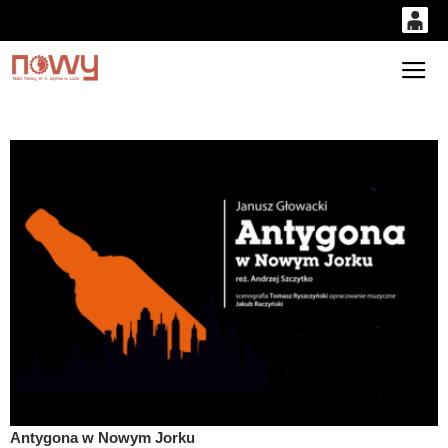
0
'
0,00
Gł
PLN
14
53
Antygona w Nowym Jorku