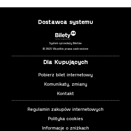
Autor: Janusz Głowacki
Reżysera: Andrzej Szczytko
Dostawca systemu
Scenografia i kostiumy: Tomasz Ryszczyński
Opracowanie muzyczne: Jakub Raczyński
Inspicjent: Agnieszka Choińska
System sprzedaży Biletów
© 2025 Wszelkie prawa zastrzeżone
Premiera: 13 września 2017 r. w ramach festiwalu Łódź Czterech
Dla Kupujących
Kultur, Duża Scena
Pobierz bilet internetowy
Występują:
Komunikaty, zmiany
Jolanta Jackowska (Anita)
Wojciech Droszczyński | gościnnie (John)
Kontakt
Konrad Michalak (Policjant)
Krzysztof Pyziak (Pchełka)
Regulamin zakupów internetowych
Piotr Seweryński (Sasza)
Polityka cookies
Jakub Raczyński | gościnnie (Muzyk)
Informacje o zniżkach