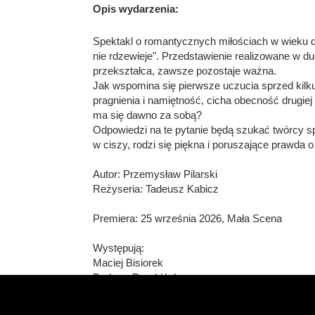
Opis wydarzenia:
Spektakl o romantycznych miłościach w wieku do
nie rdzewieje". Przedstawienie realizowane w du
przekształca, zawsze pozostaje ważna.
Jak wspomina się pierwsze uczucia sprzed kilkud
pragnienia i namiętność, cicha obecność drugiej
ma się dawno za sobą?
Odpowiedzi na te pytanie będą szukać twórcy s
w ciszy, rodzi się piękna i poruszające prawda o
Autor: Przemysław Pilarski
Reżyseria: Tadeusz Kabicz
Premiera: 25 września 2026, Mała Scena
Występują:
Maciej Bisiorek
Barbara Dembińska
Jolanta Jackowska
Gracjan Kielar