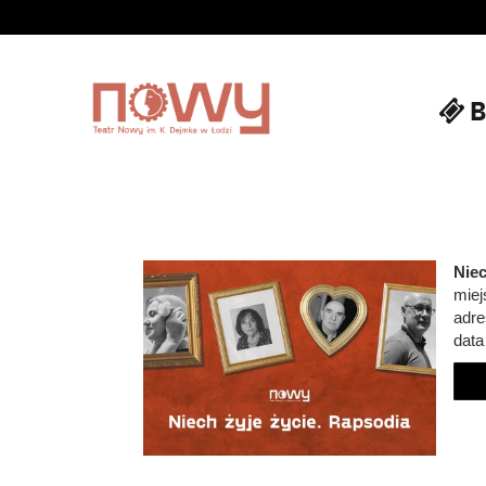
B
'
Niec
miej
adre
data