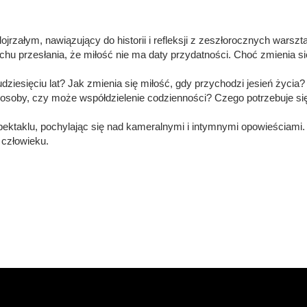
jrzałym, nawiązujący do historii i refleksji z zeszłorocznych warsz
chu przesłania, że miłość nie ma daty przydatności. Choć zmienia s
ziesięciu lat? Jak zmienia się miłość, gdy przychodzi jesień życia
 osoby, czy może współdzielenie codzienności? Czego potrzebuje się
pektaklu, pochylając się nad kameralnymi i intymnymi opowieściami.
 człowieku.