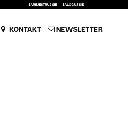
ZAREJESTRUJ SIĘ
ZALOGUJ SIĘ
0
0,00
KONTAKT
NEWSLETTER
PLN
14
53