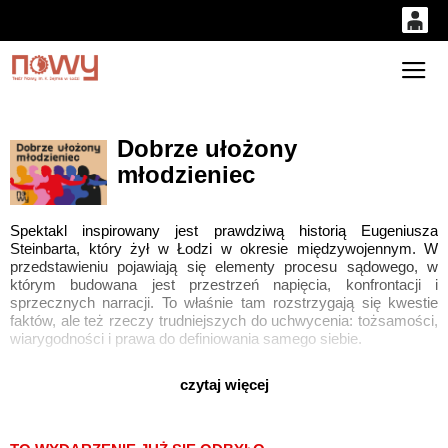
0
'
0,00
Gł
PLN
Dobrze ułożony
młodzieniec
14
53
Spektakl inspirowany jest prawdziwą historią Eugeniusza
Steinbarta, który żył w Łodzi w okresie międzywojennym. W
przedstawieniu pojawiają się elementy procesu sądowego, w
którym budowana jest przestrzeń napięcia, konfrontacji i
sprzecznych narracji. To właśnie tam rozstrzygają się kwestie
faktów, ale też rzeczy trudniejszych do uchwycenia: tożsamości,
wiarygodności i prawa do definiowania samego siebie.
To szczególna lekcja historii polskiej obyczajowości, w której
czytaj więcej
system i obowiązujące zasady nie pozostawiały miejsca na
indywidualne doświadczenie, a życie w zgodzie z własną prawdą
mogło prowadzić do wykluczenia i kary.