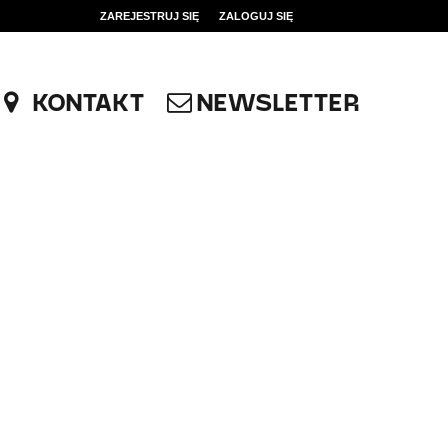
ZAREJESTRUJ SIĘ
ZALOGUJ SIĘ
0
0,00
KONTAKT
NEWSLETTER
PLN
14
52