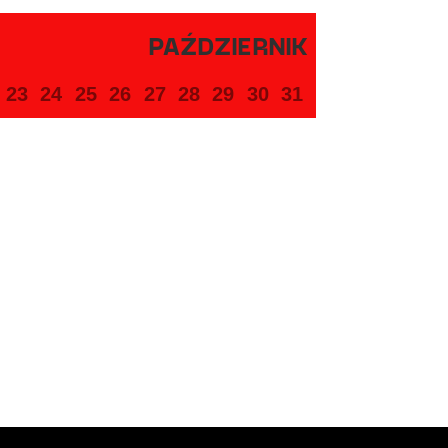
PAŹDZIERNIK
23
24
25
26
27
28
29
30
31