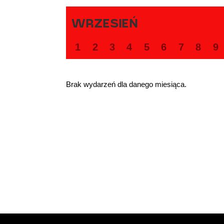
WRZESIEŃ
1
2
3
4
5
6
7
8
9
Brak wydarzeń dla danego miesiąca.