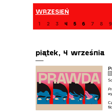
WRZESIEŃ
1
2
3
4
5
6
7
8
9
piątek, 4 września
P
Sc
Pr
wy
Cz
fi