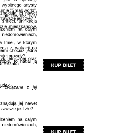
 wybitnego artysty
umie "Small world".
znajdują jej nawet
, ale również cały
 zawsze jest złe?
śmieci, unifikacja
odzie mieszkańców,
odzeniem na całym
 niedomówieniach,
a Imieli, w którym
jęcia z wakacji na
iemi chociaż jedna
całej prawdy?
yki etnicznej oraz
sobie, to nadal ją
za Rdzaka.
KUP BILET
audek
y związane z jej
znajdują jej nawet
 zawsze jest złe?
odzeniem na całym
 niedomówieniach,
KUP BILET