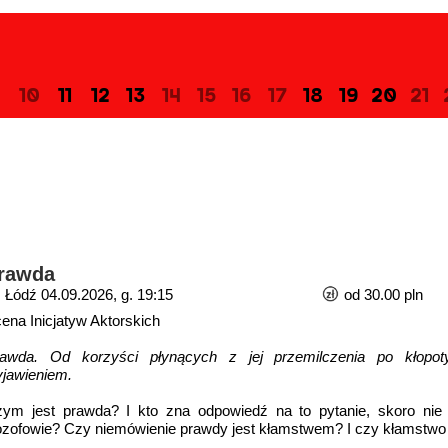
10
11
12
13
14
15
16
17
18
19
20
21
rawda
Łódź 04.09.2026, g. 19:15
od 30.00 pln
ena Inicjatyw Aktorskich
awda. Od korzyści płynących z jej przemilczenia po kłopot
jawieniem.
ym jest prawda? I kto zna odpowiedź na to pytanie, skoro nie 
lozofowie? Czy niemówienie prawdy jest kłamstwem? I czy kłamstwo