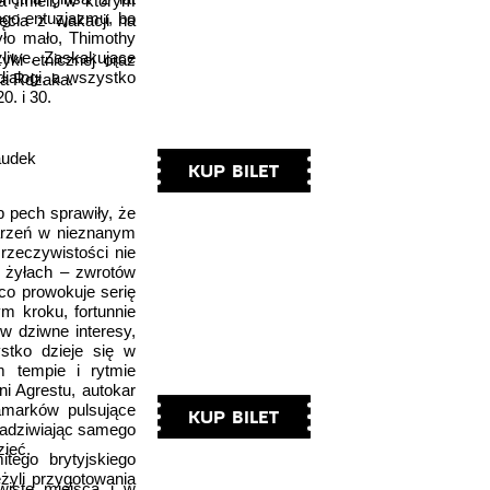
a Imieli, w którym
ego entuzjazmu, bo
jęcia z wakacji na
yło mało, Thimothy
liwe. Zaskakujące
yki etnicznej oraz
ialogi, a wszystko
za Rdzaka.
0. i 30.
audek
KUP BILET
 pech sprawiły, że
arzeń w nieznanym
rzeczywistości nie
 żyłach – zwrotów
 co prowokuje serię
m kroku, fortunnie
 w dziwne interesy,
stko dzieje się w
m tempie i rytmie
i Agrestu, autokar
kamarków pulsujące
KUP BILET
 zadziwiając samego
zieć.
tego brytyjskiego
żyli przygotowania
wiste miejsca i w