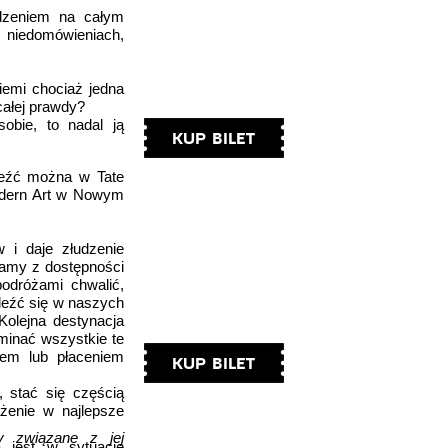
odzeniem na całym
 niedomówieniach,
iemi chociaż jedna
całej prawdy?
sobie, to nadal ją
KUP BILET
aleźć można w Tate
odern Art w Nowym
 i daje złudzenie
tamy z dostępności
podróżami chwalić,
aleźć się w naszych
Kolejna destynacja
minać wszystkie te
iem lub płaceniem
KUP BILET
, stać się częścią
żenie w najlepsze
y związane z jej
a jest w sytuację