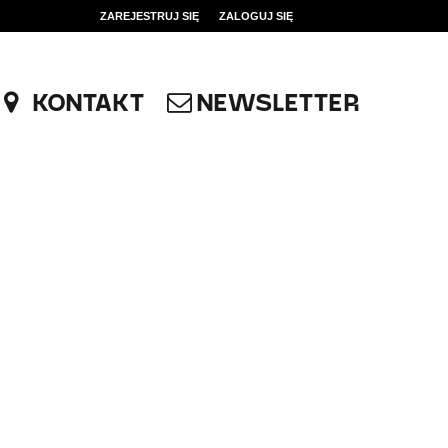
ZAREJESTRUJ SIĘ
ZALOGUJ SIĘ
0
0,00
KONTAKT
NEWSLETTER
PLN
14
51