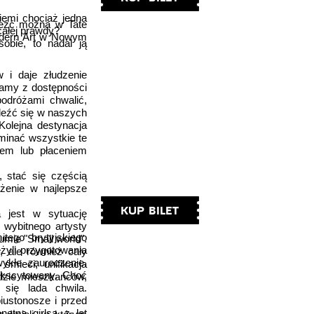
iemi chociaż jedna
aleźć można w Tate
całej prawdy?
odern Art w Nowym
sobie, to nadal ją
 i daje złudzenie
tamy z dostępności
podróżami chwalić,
aleźć się w naszych
Kolejna destynacja
minać wszystkie te
iem lub płaceniem
, stać się częścią
żenie w najlepsze
KUP BILET
a jest w sytuację
 wybitnego artysty
tego brytyjskiego
umie "Small world".
żyli przygotowania
, ale również cały
wykłe zauroczenie.
śmieci, unifikacja
dekscytowany. Choć
odzie mieszkańców,
 się lada chwila.
iustonosze i przed
ętna girlsa z lat