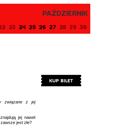
PAŹDZIERNIK
22
23
24
25
26
27
28
29
30
KUP BILET
y związane z jej
znajdują jej nawet
 zawsze jest złe?