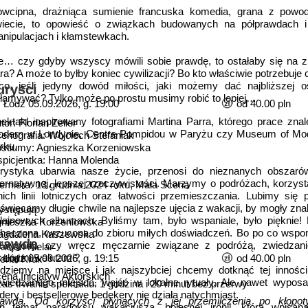
wcipna, drażniąca sumienie francuska komedia, grana z pow
iecie, to opowieść o związkach budowanych na półprawdach i
nipulacjach i kłamstewkach.
e… czy gdyby wszyscy mówili sobie prawdę, to ostałaby się na z
ra? A może to byłby koniec cywilizacji? Bo kto właściwie potrzebuje 
co, jeśli jedyny dowód miłości, jaki możemy dać najbliższej o
uryści
łamywać? Tylko może po prostu musimy robić to lepiej…
Łódź 05.09.2026, g. 19:00
od 40.00 pln
ektakl inspirowany fotografiami Martina Parra, którego prace zn
tor: Florian Zeller
dern w Londynie, Centre Pompidou w Paryżu czy Museum of M
enografia: Wojciech Stefaniak
rku.
stiumy: Agnieszka Korzeniowska
spicjentka: Hanna Molenda
rystyka ubarwia nasze życie, przenosi do nieznanych obszarów
ternatywnej, lepszej rzeczywistości. Marzymy o podróżach, korzys
emiera: 13 grudnia 2024 roku, Mała Scena
nich linii lotniczych oraz łatwości przemieszczania. Lubimy się 
święcamy długie chwile na najlepsze ujęcia z wakacji, by mogły zn
stępują:
lajnowych albumach. Byliśmy tam, było wspaniale, było pięknie! 
nieszka Korzeniowska
haczona, wrzucona do zbioru miłych doświadczeń. Bo po co wspo
agdalena Kaszewska
rawda
ewygody, czy wręcz męczarnie związane z podróżą, zwiedzan
acjan Kielar
kalnymi walutami?
Łódź 05.09.2026, g. 19:15
od 40.00 pln
chał Kruk
dziemy na miejsce i jak najszybciej chcemy dotknąć tej inności
ena Inicjatyw Aktorskich
wiedzanego miejsca, wejść w lokalne rytuały. Ale nawet wyposa
as trwania spektaklu: 1 godzina i 20 minut bez przerwy
ldery i bestsellerowe bedekery nie działa natychmiast.
awda. Od korzyści płynących z jej przemilczenia po kłopot
n temat paradoksu wakacjusza, bolesnej ironii, która wpisan