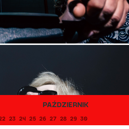
PAŹDZIERNIK
22
23
24
25
26
27
28
29
30