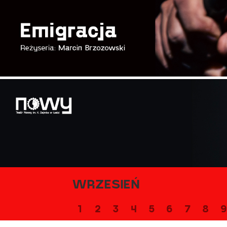
WRZESIEŃ
1
2
3
4
5
6
7
8
9