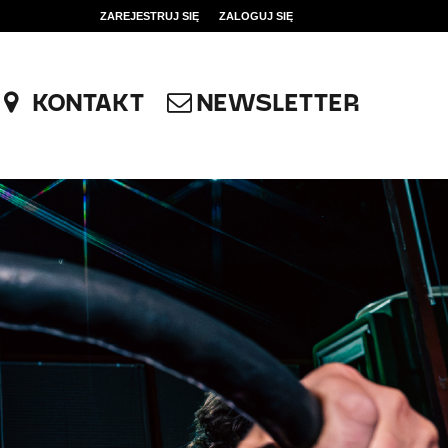
ZAREJESTRUJ SIĘ
ZALOGUJ SIĘ
0
0,00
KONTAKT
NEWSLETTER
PLN
14
51