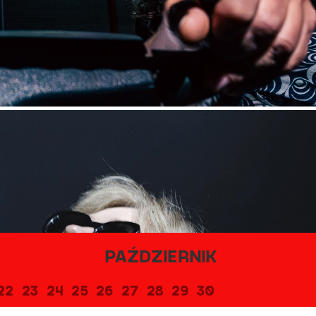
PAŹDZIERNIK
22
23
24
25
26
27
28
29
30