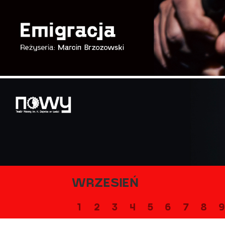
WRZESIEŃ
1
2
3
4
5
6
7
8
9