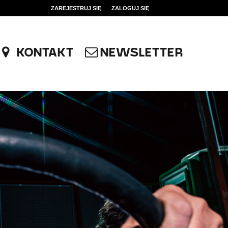
ZAREJESTRUJ SIĘ
ZALOGUJ SIĘ
0
0,00
KONTAKT
NEWSLETTER
PLN
14
51