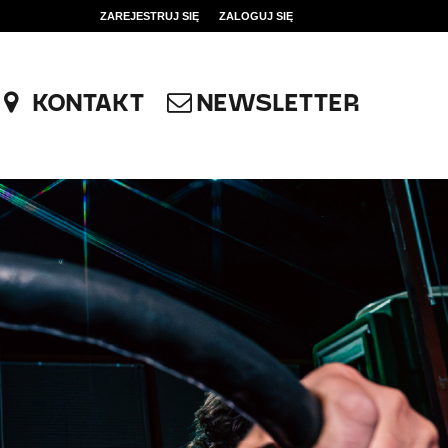
ZAREJESTRUJ SIĘ
ZALOGUJ SIĘ
0
0,00
KONTAKT
NEWSLETTER
PLN
14
46