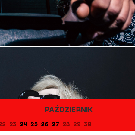
PAŹDZIERNIK
22
23
24
25
26
27
28
29
30