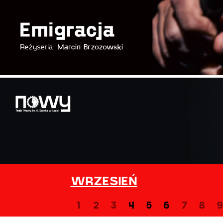
WRZESIEŃ
1
2
3
4
5
6
7
8
9