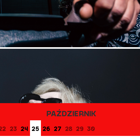
PAŹDZIERNIK
22
23
24
25
26
27
28
29
30