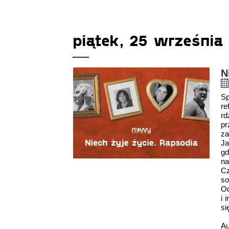
piątek, 25 września
N
Sp
re
rd
pr
za
Ja
gd
na
Cz
so
Od
i 
si
Au