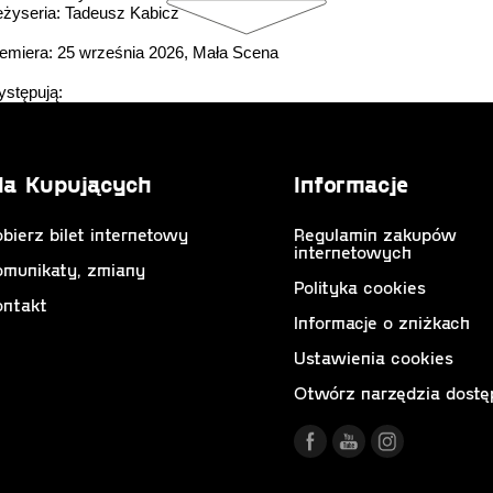
żyseria: Tadeusz Kabicz
emiera: 25 września 2026, Mała Scena
stępują:
ciej Bisiorek
rbara Dembińska
lanta Jackowska
acjan Kielar
la Kupujących
Informacje
awomir Sulej
bierz bilet internetowy
Regulamin zakupów
internetowych
omunikaty, zmiany
Polityka cookies
ontakt
Informacje o zniżkach
Ustawienia cookies
Otwórz narzędzia dostę