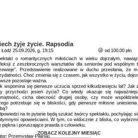
iech żyje życie. Rapsodia
Łódź 25.09.2026, g. 19:15
od 100.00 pln
ektakl o romantycznych miłościach w wieku dojrzałym, nawiązuj
fleksji z zeszłorocznych warsztatów dla seniorów pod wspólnym t
zewieje". Przedstawienie realizowane w duchu przesłania, że m
zydatności. Choć zmienia się z czasem, jak wszystko w życiu, dojrz
wsze pozostaje ważna.
k wspomina się pierwsze uczucia sprzed kilkudziesięciu lat? Jak z
y przychodzi jesień życia? Co wtedy okazuje się najważniejs
miętność, cicha obecność drugiej osoby, czy może współdziele
ego potrzebuje się w bliskości, gdy pierwsze miłosne uniesien
bą?
powiedzi na te pytanie będą szukać twórcy spektaklu, pochylając s
intymnymi opowieściami. W tym, co widocznie z bliska, co wybrzmi
ę piękna i poruszające prawda o człowieku.
ZOBACZ KOLEJNY MIESIĄC
tor: Przemysław Pilarski