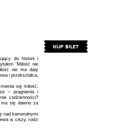
KUP BILET
ący do historii i
ytułem "Miłość nie
iłość nie ma daty
ewa i przekształca,
mienia się miłość,
ze – pragnienia i
nie codzienności?
ia ma się dawno za
ię nad kameralnymi
ewa w ciszy, rodzi