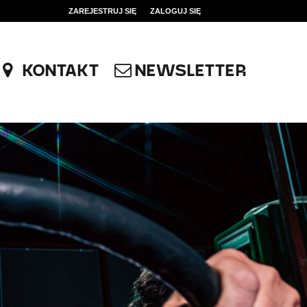
ZAREJESTRUJ SIĘ
ZALOGUJ SIĘ
0
0,00
KONTAKT
NEWSLETTER
PLN
14
51