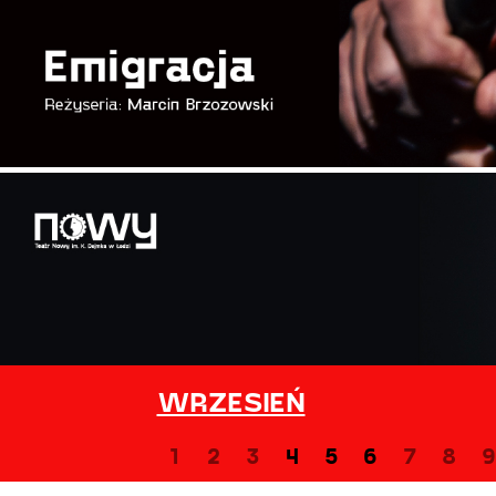
WRZESIEŃ
1
2
3
4
5
6
7
8
9